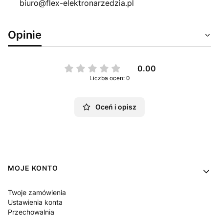
biuro@flex-elektronarzedzia.pl
Opinie
0.00
Liczba ocen: 0
Oceń i opisz
Linki w stopce
MOJE KONTO
Twoje zamówienia
Ustawienia konta
Przechowalnia