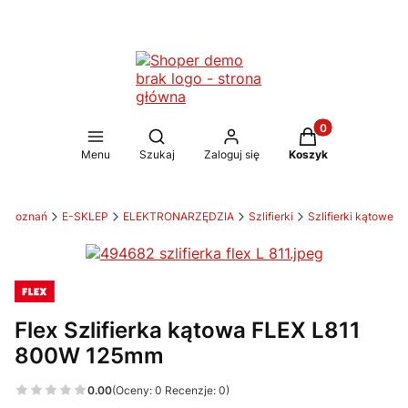
Produkty w koszy
Otwórz wyszukiwarkę
Menu
Szukaj
Zaloguj się
Koszyk
H Poznań
E-SKLEP
ELEKTRONARZĘDZIA
Szlifierki
Szlifierki kątowe
Flex Szlifierka kątowa FLEX L811
800W 125mm
0.00
(Oceny: 0 Recenzje: 0)